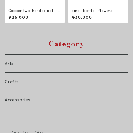
Copper two-handed pot 銅
small bottle flowers
製 両手鍋
¥26,000
¥30,000
Category
Arts
Crafts
Accessories
プライバシーポリシー