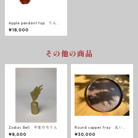
Apple pendant top りんご
のペンダントトップ
¥18,000
その他の商品
Zodiac Bell 干支のちりん
Round copper tray 丸い銅
のお盆
¥8,000
¥30,000