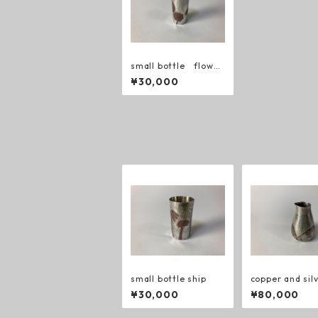
small bottle flower
s
¥30,000
small bottle ship
copper and sil
se
¥30,000
¥80,000