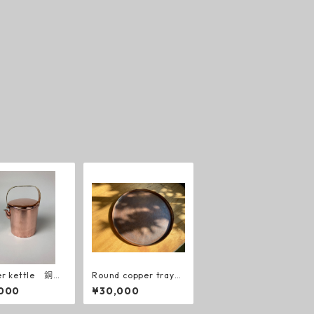
er kettle 銅製
Round copper tray
ン
丸い銅のお盆
,000
¥30,000