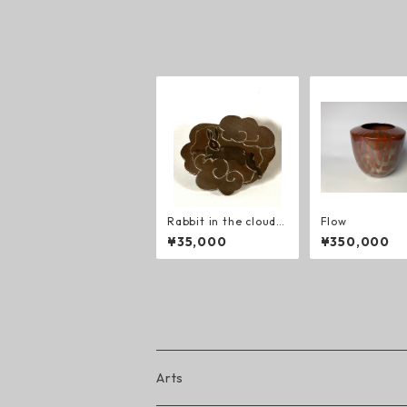
Rabbit in the cloud o
Flow
bidome 雲に兎 帯
¥35,000
¥350,000
留め
Arts