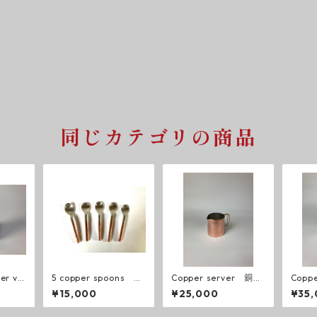
同じカテゴリの商品
ver va
5 copper spoons 銅
Copper server 銅製
Copp
製スプーン５本
サーバー
ヤカ
¥15,000
¥25,000
¥35