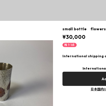
small bottle flowers
¥30,000
残り1点
International shipping 
Internationa
Ad
日本国内