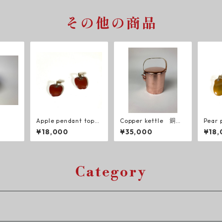
その他の商品
Apple pendant top
Copper kettle 銅製
Pear
りんごのペンダントト
ヤカン
洋梨
¥18,000
¥35,000
¥18,
ップ
プ
Category